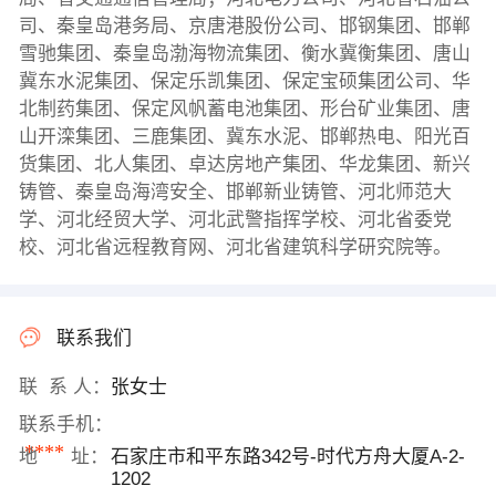
司、秦皇岛港务局、京唐港股份公司、邯钢集团、邯郸
雪驰集团、秦皇岛渤海物流集团、衡水冀衡集团、唐山
冀东水泥集团、保定乐凯集团、保定宝硕集团公司、华
北制药集团、保定风帆蓄电池集团、形台矿业集团、唐
山开滦集团、三鹿集团、冀东水泥、邯郸热电、阳光百
货集团、北人集团、卓达房地产集团、华龙集团、新兴
铸管、秦皇岛海湾安全、邯郸新业铸管、河北师范大
学、河北经贸大学、河北武警指挥学校、河北省委党
校、河北省远程教育网、河北省建筑科学研究院等。
联系我们
联 系 人：
张女士
联系手机：
****
地 址：
石家庄市和平东路342号-时代方舟大厦A-2-
1202