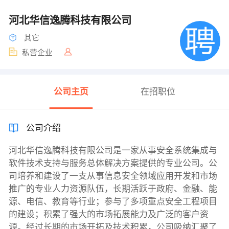
河北华信逸腾科技有限公司
其它
私营企业
公司主页
在招职位
公司介绍
河北华信逸腾科技有限公司是一家从事安全系统集成与
软件技术支持与服务总体解决方案提供的专业公司。公
司培养和建设了一支从事信息安全领域应用开发和市场
推广的专业人力资源队伍，长期活跃于政府、金融、能
源、电信、教育等行业；参与了多项重点安全工程项目
的建设；积累了强大的市场拓展能力及广泛的客户资
源。经过长期的市场开拓及技术积累，公司吸纳汇聚了